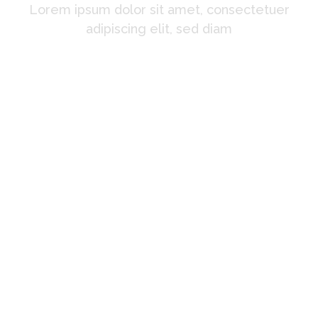
Lorem ipsum dolor sit amet, consectetuer
adipiscing elit, sed diam
"Super support!"
Lorem ipsum dolor sit amet,
consectetuer adipiscing elit, sed
diam nonummy nibh euismod
tincidunt ut laoreet dolore magna
aliquam erat volutpat. Ut wisi
enim ad
Jack Jones
Manager at TechDream