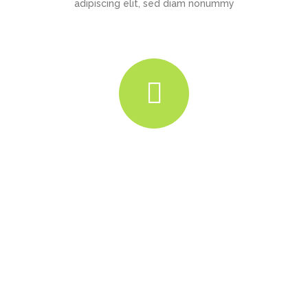
adipiscing elit, sed diam nonummy
Easy &
Simple -
No Coding
Required!