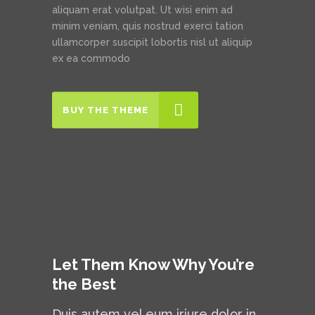
aliquam erat volutpat. Ut wisi enim ad
minim veniam, quis nostrud exerci tation
ullamcorper suscipit lobortis nisl ut aliquip
ex ea commodo
BUY THE THEME
Let Them Know Why You’re
the Best
Duis autem vel eum iriure dolor in