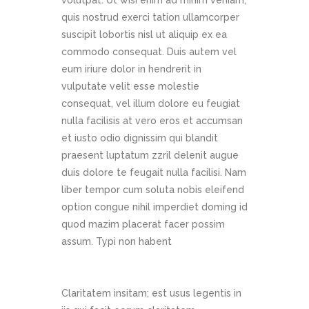
volutpat. Ut wisi enim ad minim veniam,
quis nostrud exerci tation ullamcorper
suscipit lobortis nisl ut aliquip ex ea
commodo consequat. Duis autem vel
eum iriure dolor in hendrerit in
vulputate velit esse molestie
consequat, vel illum dolore eu feugiat
nulla facilisis at vero eros et accumsan
et iusto odio dignissim qui blandit
praesent luptatum zzril delenit augue
duis dolore te feugait nulla facilisi. Nam
liber tempor cum soluta nobis eleifend
option congue nihil imperdiet doming id
quod mazim placerat facer possim
assum. Typi non habent
Claritatem insitam; est usus legentis in