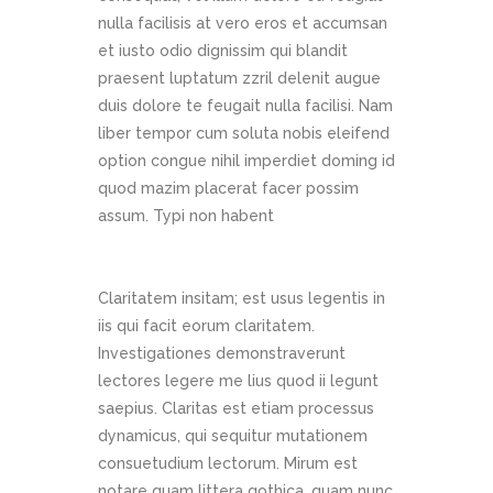
nulla facilisis at vero eros et accumsan
et iusto odio dignissim qui blandit
praesent luptatum zzril delenit augue
duis dolore te feugait nulla facilisi. Nam
liber tempor cum soluta nobis eleifend
option congue nihil imperdiet doming id
quod mazim placerat facer possim
assum. Typi non habent
Claritatem insitam; est usus legentis in
iis qui facit eorum claritatem.
Investigationes demonstraverunt
lectores legere me lius quod ii legunt
saepius. Claritas est etiam processus
dynamicus, qui sequitur mutationem
consuetudium lectorum. Mirum est
notare quam littera gothica, quam nunc