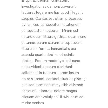
iis qui facit eorum claritatem.
Investigationes demonstraverunt
lectores legere me lius quod ii legunt
saepius. Claritas est etiam processus
dynamicus, qui sequitur mutationem
consuetudium lectorum. Mirum est
notare quam littera gothica, quam nunc
putamus parum claram, anteposuerit
litterarum formas humanitatis per
seacula quarta decima et quinta
decima. Eodem modo typi, qui nunc
nobis videntur parum clari, fiant
sollemnes in futurum. Lorem ipsum
dolor sit amet, consectetuer adipiscing
elit, sed diam nonummy nibh euismod
tincidunt ut laoreet dolore magna
aliquam erat volutpat. Ut wisi enim ad
minim veniam