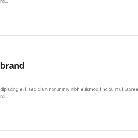
i...
ebrand
dipiscing elit, sed diam nonummy nibh euismod tincidunt ut laore
i...