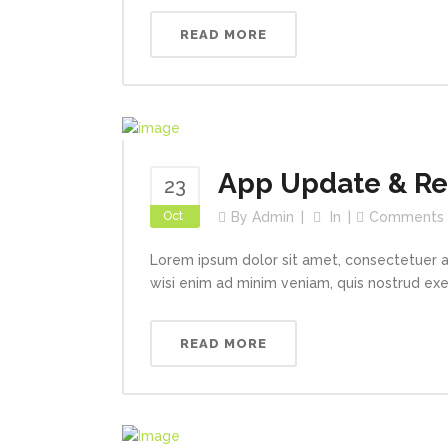
READ MORE
App Update & R
23
Oct
By
Admin
In
Comments
Lorem ipsum dolor sit amet, consectetuer a
wisi enim ad minim veniam, quis nostrud exerc
READ MORE