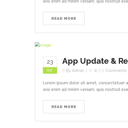
wisi enim ad minim veniam, quis nostrud exerc
READ MORE
App Update & R
23
Oct
By
Admin
In
Comments
Lorem ipsum dolor sit amet, consectetuer a
wisi enim ad minim veniam, quis nostrud exerc
READ MORE