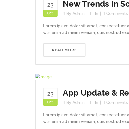
New Trends In So
23
Oct
By
Admin
In
Comments
Lorem ipsum dolor sit amet, consectetuer a
wisi enim ad minim veniam, quis nostrud exerc
READ MORE
App Update & R
23
Oct
By
Admin
In
Comments
Lorem ipsum dolor sit amet, consectetuer a
wisi enim ad minim veniam, quis nostrud exerc