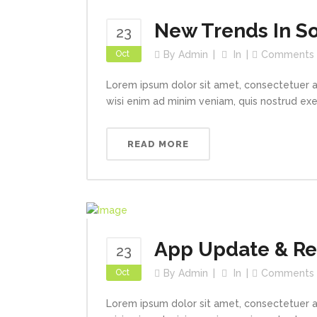
New Trends In So
23
Oct
By
Admin
In
Comments
Lorem ipsum dolor sit amet, consectetuer a
wisi enim ad minim veniam, quis nostrud exerc
READ MORE
App Update & R
23
Oct
By
Admin
In
Comments
Lorem ipsum dolor sit amet, consectetuer a