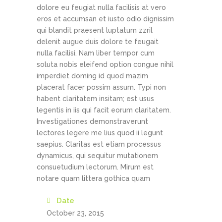
dolore eu feugiat nulla facilisis at vero
eros et accumsan et iusto odio dignissim
qui blandit praesent luptatum zzril
delenit augue duis dolore te feugait
nulla facilisi. Nam liber tempor cum
soluta nobis eleifend option congue nihil
imperdiet doming id quod mazim
placerat facer possim assum. Typi non
habent claritatem insitam; est usus
legentis in iis qui facit eorum claritatem.
Investigationes demonstraverunt
lectores legere me lius quod ii legunt
saepius. Claritas est etiam processus
dynamicus, qui sequitur mutationem
consuetudium lectorum. Mirum est
notare quam littera gothica quam
Date
October 23, 2015